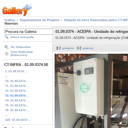
Gallery
Departamento de Projetos
Relação de itens financiados pelos CT-I
Materiais
01.09.0374 - ACEIPA - Unidade de refrige
busca avançada
01.09.0374 - ACEIPA - Unidade de refrigeração (Chil
Ver Slideshow
primeiro
anterior
View Slideshow
(Fullscreen)
CT-INFRA - 01.09.0374.00
1. 01.09.0374....
...
70. 01.09.0374 ...
71. 01.09.0374 ...
72. 01.09.0374 ...
73. 01.09.0374 ...
74. 01.09.0374 ...
75. 01.09.0374 ...
76. 01.09.0374 ...
...
109. 01.09.0374 ...