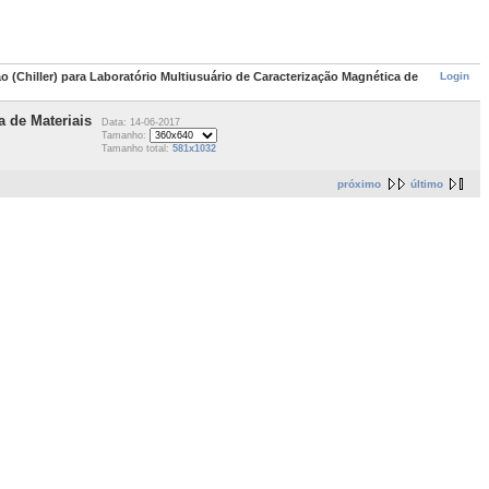
Login
ão (Chiller) para Laboratório Multiusuário de Caracterização Magnética de
a de Materiais
Data: 14-06-2017
Tamanho:
Tamanho total:
581x1032
próximo
último