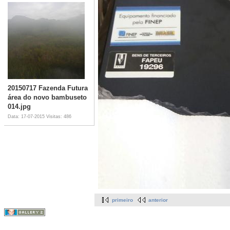
20150717 Fazenda Futura
área do novo bambuseto
014.jpg
Data: 17-07-2015
Visitas: 486
primeiro
anterior