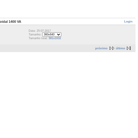
Login
oidal 1400 VA
Data: 25-07-2017
Tamanho:
Tamanho total:
581x1032
próximo
último