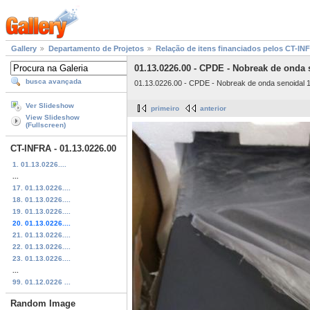
Gallery
Departamento de Projetos
Relação de itens financiados pelos CT-I
01.13.0226.00 - CPDE - Nobreak de onda 
busca avançada
01.13.0226.00 - CPDE - Nobreak de onda senoidal 
Ver Slideshow
primeiro
anterior
View Slideshow
(Fullscreen)
CT-INFRA - 01.13.0226.00
1. 01.13.0226....
...
17. 01.13.0226....
18. 01.13.0226....
19. 01.13.0226....
20. 01.13.0226....
21. 01.13.0226....
22. 01.13.0226....
23. 01.13.0226....
...
99. 01.12.0226 ...
Random Image