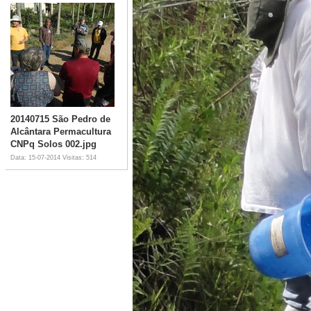
20140715 São Pedro de
Alcântara Permacultura
CNPq Solos 002.jpg
Data: 15-07-2014
Visitas: 514