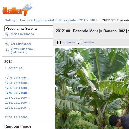
Gallery
Fazenda Experimental da Ressacada - CCA
2012
20121001 Fazenda
20121001 Fazenda Manejo Bananal 002.j
busca avançada
primeiro
anterior
Ver Slideshow
View Slideshow
(Fullscreen)
2012
1. 20120102...
...
1753. 20120929...
1754. 20121001...
1755. 20121001...
1756. 20121001...
1757. 20121004...
1758. 20121004...
1759. 20121004...
...
2466. 20120806...
Random Image