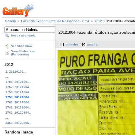
Gallery
Fazenda Experimental da Ressacada - CCA
2012
20121004 Fazenda
20121004 Fazenda rótulos ração zootecni
busca avançada
primeiro
anterior
Ver Slideshow
View Slideshow
(Fullscreen)
2012
1. 20120102...
...
1756. 20121001...
1757. 20121004...
1758. 20121004...
1759. 20121004...
1760. 20121004...
1761. 20121004...
1762. 20120904...
...
2466. 20120806...
Random Image