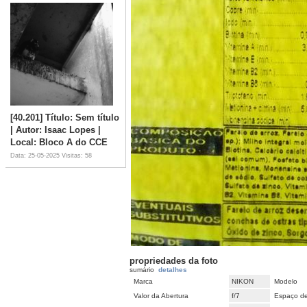
[40.201] Título: Sem título
| Autor: Isaac Lopes |
Local: Bloco A do CCE
Data: 25-05-2025
Visitas: 58
propriedades da foto
sumário
detalhes
Marca
NIKON
Modelo
Valor da Abertura
f/7
Espaço de