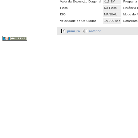
Valor da Exposição Diagonal
-1,3 EV
Programa 
Flash
No Flash
Distância 
ISO
MANUAL
Modo do M
Velocidade do Obturador
1/1000 sec
Data/Hora
primeiro
anterior