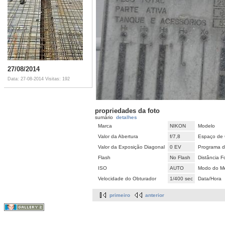
27/08/2014
Data: 27-08-2014
Visitas: 192
propriedades da foto
sumário
detalhes
Marca
NIKON
Modelo
Valor da Abertura
f/7,8
Espaço de 
Valor da Exposição Diagonal
0 EV
Programa d
Flash
No Flash
Distância F
ISO
AUTO
Modo do Me
Velocidade do Obturador
1/400 sec
Data/Hora
primeiro
anterior