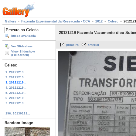
Gallery
Fazenda Experimental da Ressacada - CCA
2012
Celesc
2012121
20121219 Fazenda Vazamento óleo Subes
busca avançada
primeiro
anterior
Ver Slideshow
View Slideshow
(Fullscreen)
Celesc
1. 20121219...
2. 20121219...
3. 20121219...
4. 20121219...
5. 20121219...
6. 20121219...
7. 20121219...
...
196. 20130131...
Random Image