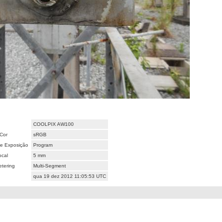
COOLPIX AW100
Cor
sRGB
e Exposição
Program
ocal
5 mm
tering
Multi-Segment
qua 19 dez 2012 11:05:53 UTC