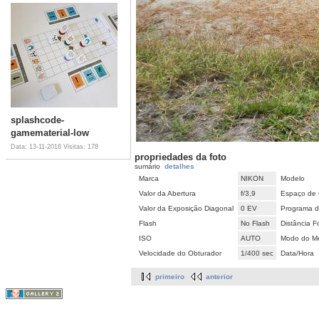
splashcode-
gamematerial-low
Data: 13-11-2018
Visitas: 178
propriedades da foto
sumário
detalhes
Marca
NIKON
Modelo
Valor da Abertura
f/3,9
Espaço de 
Valor da Exposição Diagonal
0 EV
Programa d
Flash
No Flash
Distância F
ISO
AUTO
Modo do Me
Velocidade do Obturador
1/400 sec
Data/Hora
primeiro
anterior