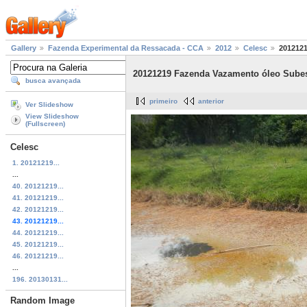
Gallery
Fazenda Experimental da Ressacada - CCA
2012
Celesc
2012121
20121219 Fazenda Vazamento óleo Subes
busca avançada
primeiro
anterior
Ver Slideshow
View Slideshow
(Fullscreen)
Celesc
1. 20121219...
...
40. 20121219...
41. 20121219...
42. 20121219...
43. 20121219...
44. 20121219...
45. 20121219...
46. 20121219...
...
196. 20130131...
Random Image