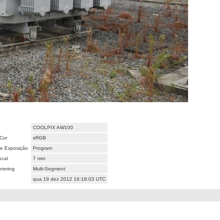
COOLPIX AW100
Cor
sRGB
e Exposição
Program
ocal
7 mm
tering
Multi-Segment
qua 19 dez 2012 16:18:03 UTC