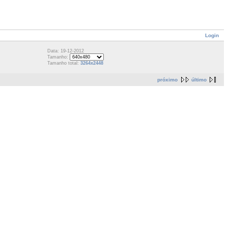
Login
Data: 19-12-2012
Tamanho:
Tamanho total:
3264x2448
próximo
último