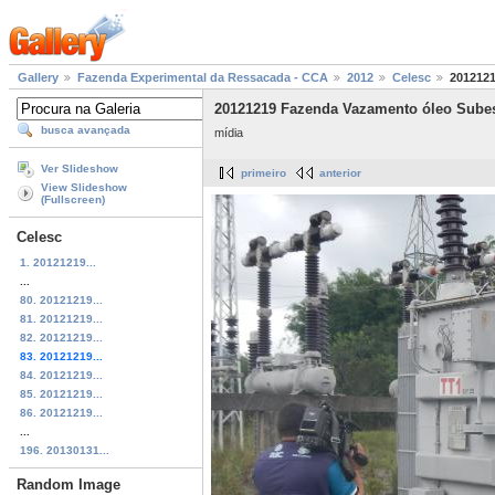
Gallery
Fazenda Experimental da Ressacada - CCA
2012
Celesc
2012121
20121219 Fazenda Vazamento óleo Subes
busca avançada
mídia
Ver Slideshow
primeiro
anterior
View Slideshow
(Fullscreen)
Celesc
1. 20121219...
...
80. 20121219...
81. 20121219...
82. 20121219...
83. 20121219...
84. 20121219...
85. 20121219...
86. 20121219...
...
196. 20130131...
Random Image