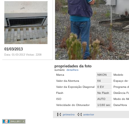
01/03/2013
Data: 01-03-2013
Visitas: 2208
propriedades da foto
sumário
detalhes
Marca
NIKON
Modelo
Valor da Abertura
f/4
Espaço de 
Valor da Exposição Diagonal
0 EV
Programa d
Flash
No Flash
Distância F
ISO
AUTO
Modo do Me
Velocidade do Obturador
1/160 sec
Data/Hora
primeiro
anterior