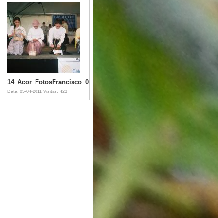
14_Acor_FotosFrancisco_092007_09_025_JPG.jpg
Data: 05-04-2011
Visitas: 423