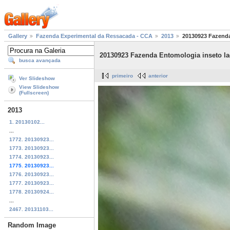
Gallery
Fazenda Experimental da Ressacada - CCA
2013
20130923 Fazenda
20130923 Fazenda Entomologia inseto la
busca avançada
primeiro
anterior
Ver Slideshow
View Slideshow
(Fullscreen)
2013
1. 20130102...
...
1772. 20130923...
1773. 20130923...
1774. 20130923...
1775. 20130923...
1776. 20130923...
1777. 20130923...
1778. 20130924...
...
2467. 20131103...
Random Image