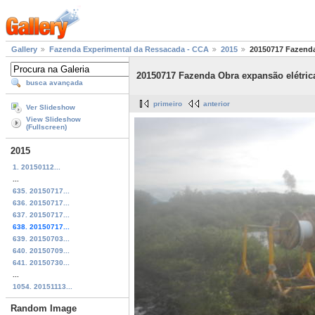
Gallery
Fazenda Experimental da Ressacada - CCA
2015
20150717 Fazenda
20150717 Fazenda Obra expansão elétric
busca avançada
primeiro
anterior
Ver Slideshow
View Slideshow
(Fullscreen)
2015
1. 20150112...
...
635. 20150717...
636. 20150717...
637. 20150717...
638. 20150717...
639. 20150703...
640. 20150709...
641. 20150730...
...
1054. 20151113...
Random Image