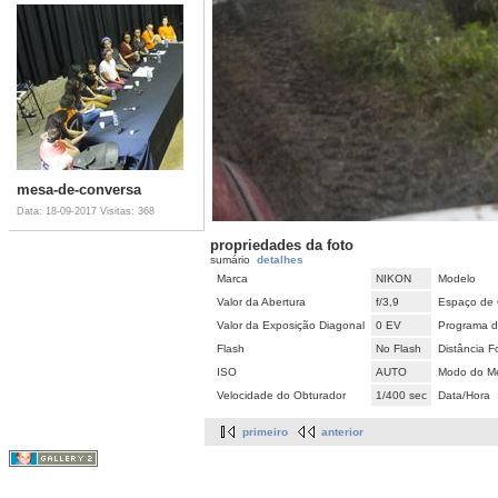
mesa-de-conversa
Data: 18-09-2017
Visitas: 368
propriedades da foto
sumário
detalhes
Marca
NIKON
Modelo
Valor da Abertura
f/3,9
Espaço de 
Valor da Exposição Diagonal
0 EV
Programa d
Flash
No Flash
Distância F
ISO
AUTO
Modo do Me
Velocidade do Obturador
1/400 sec
Data/Hora
primeiro
anterior