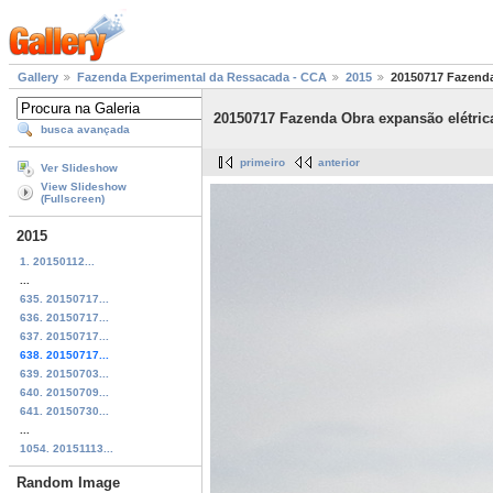
Gallery
Fazenda Experimental da Ressacada - CCA
2015
20150717 Fazenda
20150717 Fazenda Obra expansão elétric
busca avançada
primeiro
anterior
Ver Slideshow
View Slideshow
(Fullscreen)
2015
1. 20150112...
...
635. 20150717...
636. 20150717...
637. 20150717...
638. 20150717...
639. 20150703...
640. 20150709...
641. 20150730...
...
1054. 20151113...
Random Image