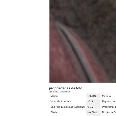
propriedades da foto
sumário
detalhes
Marca
NIKON
Modelo
Valor da Abertura
f/3,9
Espaço de 
Valor da Exposição Diagonal
0 EV
Programa d
Flash
No Flash
Distância F