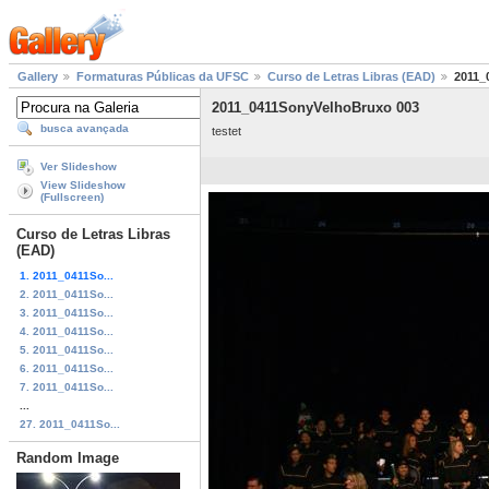
Gallery
Formaturas Públicas da UFSC
Curso de Letras Libras (EAD)
2011_
2011_0411SonyVelhoBruxo 003
busca avançada
testet
Ver Slideshow
View Slideshow
(Fullscreen)
Curso de Letras Libras
(EAD)
1. 2011_0411So...
2. 2011_0411So...
3. 2011_0411So...
4. 2011_0411So...
5. 2011_0411So...
6. 2011_0411So...
7. 2011_0411So...
...
27. 2011_0411So...
Random Image