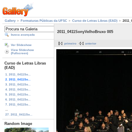
Gallery
Formaturas Públicas da UFSC
Curso de Letras Libras (EAD)
2011_
2011_0411SonyVelhoBruxo 005
busca avançada
primeiro
anterior
Ver Slideshow
View Slideshow
(Fullscreen)
Curso de Letras Libras
(EAD)
1. 2011_0411So...
2. 2011_0411So...
3. 2011_0411So...
4. 2011_0411So...
5. 2011_0411So...
6. 2011_0411So...
7. 2011_0411So...
...
27. 2011_0411So...
Random Image