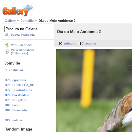
Gallery
Joinville
Dia do Meio Ambiente 2
Dia do Meio Ambiente 2
busca avançada
primeiro
anterior
Ver Slideshow
View Slideshow
(Fullscreen)
Joinville
1. vestibular ...
...
375. egressos...
376. CENTELHA_SC...
377. QuadradoPes...
378. Dia do Meio...
379. DSC_0130
380. Live -...
381. Resultado...
...
922. natalia
Random Image