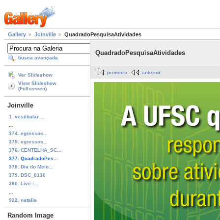
Gallery
Joinville
QuadradoPesquisaAtividades
QuadradoPesquisaAtividades
busca avançada
primeiro
anterior
Ver Slideshow
View Slideshow
(Fullscreen)
Joinville
1. vestibular ...
...
374. egressos...
375. egressos...
376. CENTELHA_SC...
377. QuadradoPes...
378. Dia do Meio...
379. DSC_0130
380. Live -...
...
922. natalia
Random Image