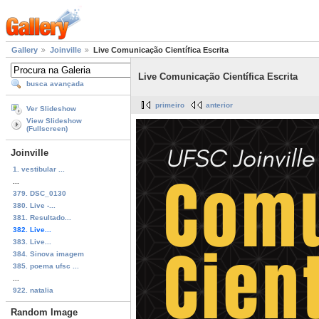
Gallery
Joinville
Live Comunicação Científica Escrita
Live Comunicação Científica Escrita
busca avançada
primeiro
anterior
Ver Slideshow
View Slideshow
(Fullscreen)
Joinville
1. vestibular ...
...
379. DSC_0130
380. Live -...
381. Resultado...
382. Live...
383. Live...
384. Sinova imagem
385. poema ufsc ...
...
922. natalia
Random Image