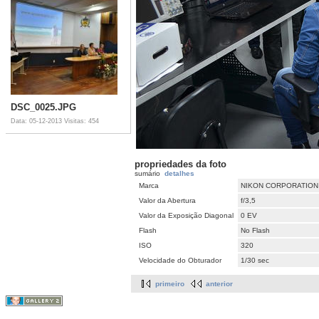
DSC_0025.JPG
Data: 05-12-2013
Visitas: 454
propriedades da foto
sumário
detalhes
Marca
NIKON CORPORATION
Valor da Abertura
f/3,5
Valor da Exposição Diagonal
0 EV
Flash
No Flash
ISO
320
Velocidade do Obturador
1/30 sec
primeiro
anterior