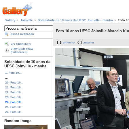
Gallery
Joinville
Solenidade de 10 anos da UFSC Joinville - manha
Foto 1
Foto 10 anos UFSC Joinville Marcelo Ku
busca avançada
primeiro
anterior
Ver Slideshow
View Slideshow
(Fullscreen)
Solenidade de 10 anos da
UFSC Joinville - manha
1. Foto 10...
...
20. Foto 10...
21. Foto 10...
22. Foto 10...
23. Foto 10...
24. Foto 10...
25. Foto 10...
26. Foto 10...
Random Image