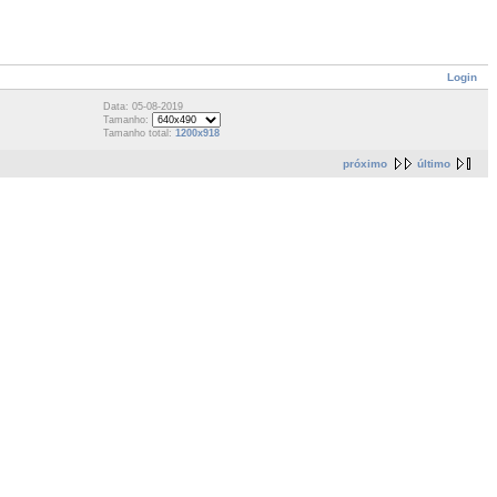
Login
Data: 05-08-2019
Tamanho:
Tamanho total:
1200x918
próximo
último