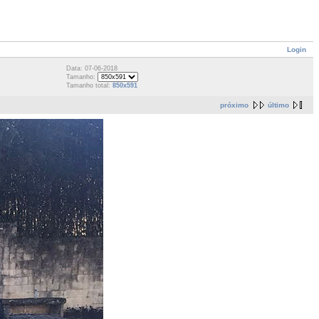
Login
Data: 07-06-2018
Tamanho:
Tamanho total:
850x591
próximo
último