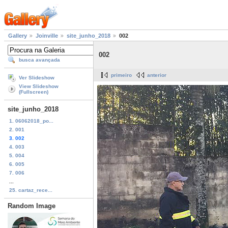
Gallery
Joinville
site_junho_2018
002
002
busca avançada
primeiro
anterior
Ver Slideshow
View Slideshow
(Fullscreen)
site_junho_2018
1. 06062018_po...
2. 001
3. 002
4. 003
5. 004
6. 005
7. 006
...
25. cartaz_rece...
Random Image