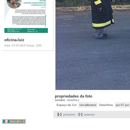
oficina-luiz
Data: 07-05-2019
Visitas: 1165
propriedades da foto
sumário
detalhes
Espaço de Cor
Uncalibrated
Data/Hora
qui 07 ju
primeiro
anterior