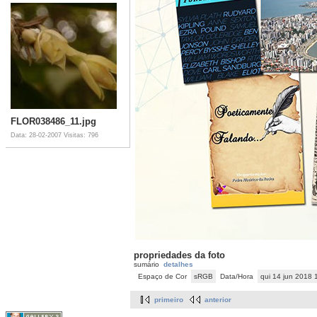
FLOR038486_11.jpg
Data: 28-02-2007
Visitas: 796
propriedades da foto
sumário
detalhes
Espaço de Cor
sRGB
Data/Hora
qui 14 jun 2018
primeiro
anterior