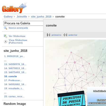
Gallery
Joinville
site_junho_2018
convite
convite
busca avançada
primeiro
anterior
Ver Slideshow
View Slideshow
(Fullscreen)
site_junho_2018
1. 06062018_po...
...
13. 34558578_18...
14. 34670813_18...
15. 34675493_18...
16. convite
17. Professor...
18. 34552682_18...
19. resultado_t...
...
25. cartaz_rece...
Random Image