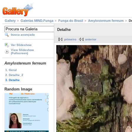
Gallery
Galerias MIND.Funga
Funga do Brasil
Amylostereum ferreum
D
Detalhe
busca avançada
primeiro
anterior
Ver Slideshow
View Slideshow
(Fullscreen)
Amylostereum ferreum
1. Geral
2. Detalhe_2
3. Detalhe
Random Image