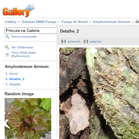
Gallery
Galerias MIND.Funga
Funga do Brasil
Amylostereum ferreum
D
Detalhe_2
busca avançada
primeiro
anterior
Ver Slideshow
View Slideshow
(Fullscreen)
Amylostereum ferreum
1. Geral
2. Detalhe_2
3. Detalhe
Random Image