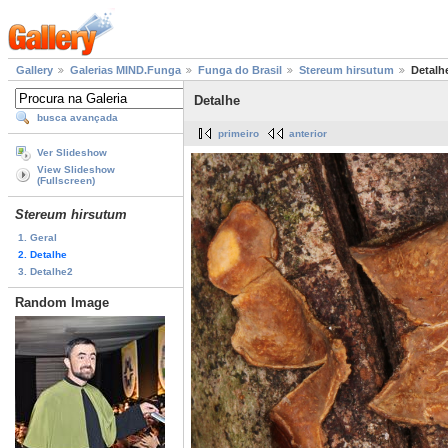
Gallery
Galerias MIND.Funga
Funga do Brasil
Stereum hirsutum
Detalh
Detalhe
busca avançada
primeiro
anterior
Ver Slideshow
View Slideshow
(Fullscreen)
Stereum hirsutum
1. Geral
2. Detalhe
3. Detalhe2
Random Image