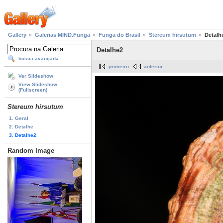
Gallery
Galerias MIND.Funga
Funga do Brasil
Stereum hirsutum
Detalh
Detalhe2
busca avançada
primeiro
anterior
Ver Slideshow
View Slideshow
(Fullscreen)
Stereum hirsutum
1. Geral
2. Detalhe
3. Detalhe2
Random Image