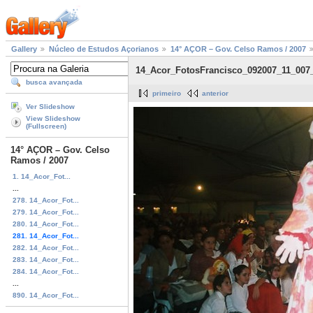
Gallery
Núcleo de Estudos Açorianos
14° AÇOR – Gov. Celso Ramos / 2007
14_Acor_FotosFrancisco_092007_11_007
busca avançada
primeiro
anterior
Ver Slideshow
View Slideshow
(Fullscreen)
14° AÇOR – Gov. Celso
Ramos / 2007
1. 14_Acor_Fot...
...
278. 14_Acor_Fot...
279. 14_Acor_Fot...
280. 14_Acor_Fot...
281. 14_Acor_Fot...
282. 14_Acor_Fot...
283. 14_Acor_Fot...
284. 14_Acor_Fot...
...
890. 14_Acor_Fot...