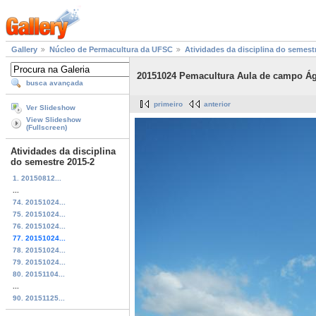
Gallery
Núcleo de Permacultura da UFSC
Atividades da disciplina do semest
20151024 Pemacultura Aula de campo Águ
busca avançada
primeiro
anterior
Ver Slideshow
View Slideshow
(Fullscreen)
Atividades da disciplina
do semestre 2015-2
1. 20150812...
...
74. 20151024...
75. 20151024...
76. 20151024...
77. 20151024...
78. 20151024...
79. 20151024...
80. 20151104...
...
90. 20151125...