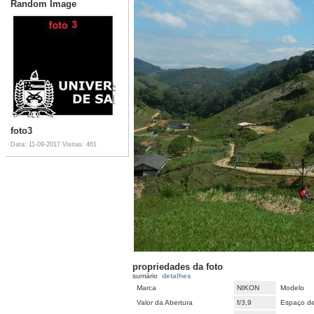
Random Image
foto3
Data: 11-09-2017
Visitas: 461
propriedades da foto
sumário
detalhes
Marca
NIKON
Modelo
Valor da Abertura
f/3,9
Espaço de