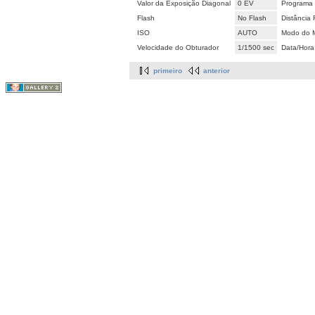
Valor da Exposição Diagonal
0 EV
Programa 
Flash
No Flash
Distância 
ISO
AUTO
Modo do M
Velocidade do Obturador
1/1500 sec
Data/Hora
primeiro
anterior