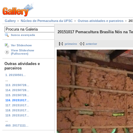
Gallery
Núcleo de Permacultura da UFSC
Outras atividades e parceiros
20
20151017 Pemacultura Brasília Nós na Te
busca avançada
primeiro
anterior
Ver Slideshow
View Slideshow
(Fullscreen)
Outras atividades e
parceiros
1. 20150501...
...
113. 20150728...
114. 20150728...
115. 20150728...
116. 20151017...
117. 20151017...
118. 20151017...
119. 20151017...
...
460. 20171111...