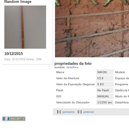
Random Image
10/12/2015
Data: 10-12-2015
Visitas: 1359
propriedades da foto
sumário
detalhes
Marca
NIKON
Modelo
Valor da Abertura
f/3,9
Espaço de
Valor da Exposição Diagonal
0 EV
Programa 
Flash
No Flash
Distância 
ISO
MANUAL
Modo do M
Velocidade do Obturador
1/1250 sec
Data/Hora
primeiro
anterior