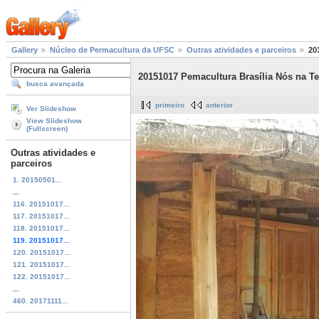
Gallery
Núcleo de Permacultura da UFSC
Outras atividades e parceiros
20
20151017 Pemacultura Brasília Nós na Te
busca avançada
primeiro
anterior
Ver Slideshow
View Slideshow
(Fullscreen)
Outras atividades e
parceiros
1. 20150501...
...
116. 20151017...
117. 20151017...
118. 20151017...
119. 20151017...
120. 20151017...
121. 20151017...
122. 20151017...
...
460. 20171111...