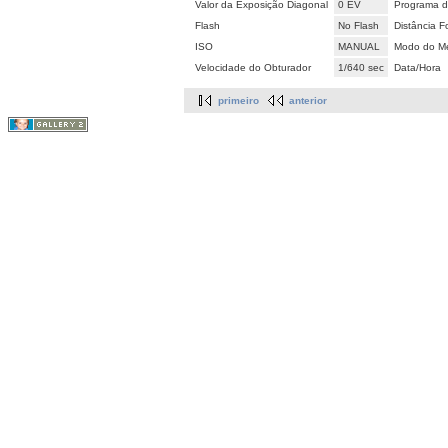
Valor da Exposição Diagonal
0 EV
Programa d
Flash
No Flash
Distância F
ISO
MANUAL
Modo do Me
Velocidade do Obturador
1/640 sec
Data/Hora
primeiro
anterior