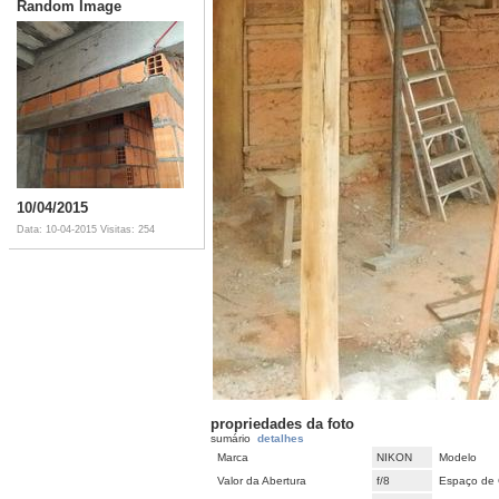
Random Image
10/04/2015
Data: 10-04-2015
Visitas: 254
propriedades da foto
sumário
detalhes
Marca
NIKON
Modelo
Valor da Abertura
f/8
Espaço de 