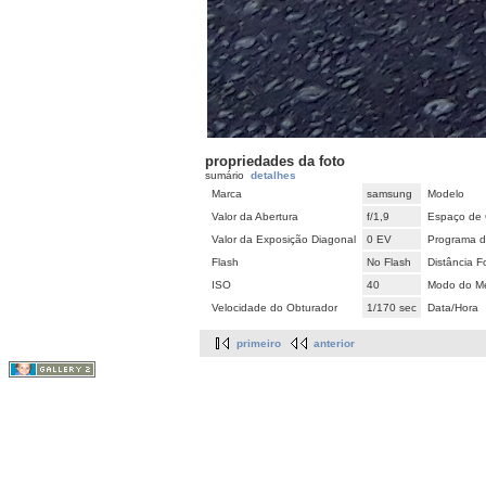
propriedades da foto
sumário
detalhes
Marca
samsung
Modelo
Valor da Abertura
f/1,9
Espaço de 
Valor da Exposição Diagonal
0 EV
Programa d
Flash
No Flash
Distância F
ISO
40
Modo do Me
Velocidade do Obturador
1/170 sec
Data/Hora
primeiro
anterior