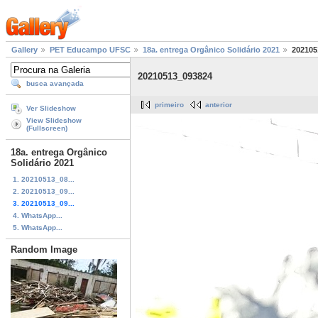
Gallery
PET Educampo UFSC
18a. entrega Orgânico Solidário 2021
202105
20210513_093824
busca avançada
primeiro
anterior
Ver Slideshow
View Slideshow
(Fullscreen)
18a. entrega Orgânico
Solidário 2021
1. 20210513_08...
2. 20210513_09...
3. 20210513_09...
4. WhatsApp...
5. WhatsApp...
Random Image