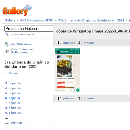
Gallery
PET Educampo UFSC
37a Entrega do Orgânico Solidário em 2021
cópia de WhatsApp Image 2022-01-06 at 1
busca avançada
primeiro
anterior
Ver Slideshow
View Slideshow
(Fullscreen)
37a Entrega do Orgânico
Solidário em 2021
1. Banner...
...
3. cópia de...
4. cópia de...
5. cópia de...
6. cópia de...
primeiro
anterior
7. cópia de...
8. cópia de...
9. cópia de...
...
12. cópia de...