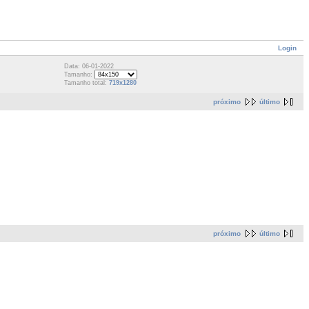
Login
Data: 06-01-2022
Tamanho:
Tamanho total:
719x1280
próximo
último
próximo
último