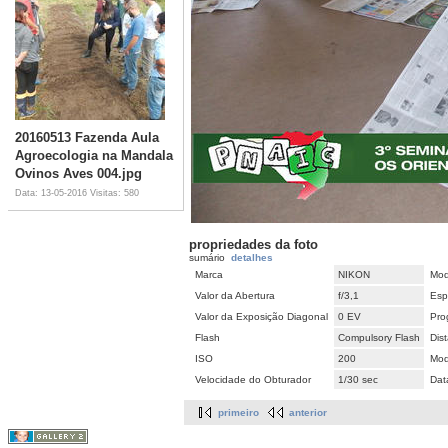
20160513 Fazenda Aula
Agroecologia na Mandala
Ovinos Aves 004.jpg
Data: 13-05-2016
Visitas: 580
propriedades da foto
sumário
detalhes
Marca
NIKON
Mod
Valor da Abertura
f/3,1
Esp
Valor da Exposição Diagonal
0 EV
Pro
Flash
Compulsory Flash
Dis
ISO
200
Mod
Velocidade do Obturador
1/30 sec
Dat
primeiro
anterior