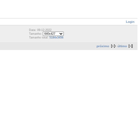
Login
Data: 09-12-2022
Tamanho:
Tamanho total:
5184x3456
próximo
último