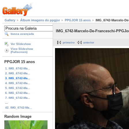
Gallery
Álbum imagens do ppgjor
PPGJOR 15 anos
IMG_6742-Marcelo-De
IMG_6742-Marcelo-De-Franceschi-PPGJor
busca avançada
primeiro
anterior
Ver Slideshow
View Slideshow
(Fullscreen)
PPGJOR 15 anos
1. IMG_6742-Ma...
2. IMG_6742-Ma...
3. IMG_6742-Ma...
4. IMG_6742-Ma...
5. IMG_6742-Ma...
6. IMG_6742-Ma...
7. IMG_6742-Ma...
...
42. IMG_6742-Ma...
Random Image