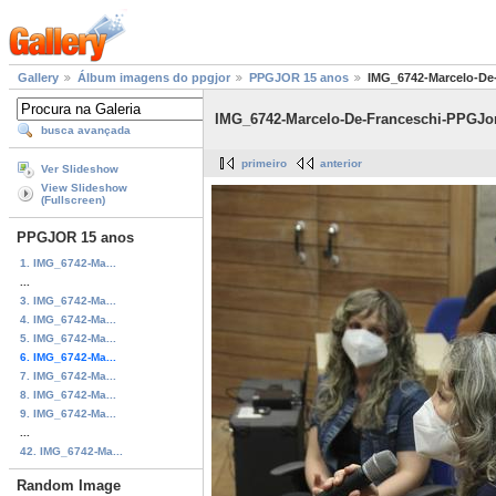
Gallery
Álbum imagens do ppgjor
PPGJOR 15 anos
IMG_6742-Marcelo-De
IMG_6742-Marcelo-De-Franceschi-PPGJor
busca avançada
primeiro
anterior
Ver Slideshow
View Slideshow
(Fullscreen)
PPGJOR 15 anos
1. IMG_6742-Ma...
...
3. IMG_6742-Ma...
4. IMG_6742-Ma...
5. IMG_6742-Ma...
6. IMG_6742-Ma...
7. IMG_6742-Ma...
8. IMG_6742-Ma...
9. IMG_6742-Ma...
...
42. IMG_6742-Ma...
Random Image