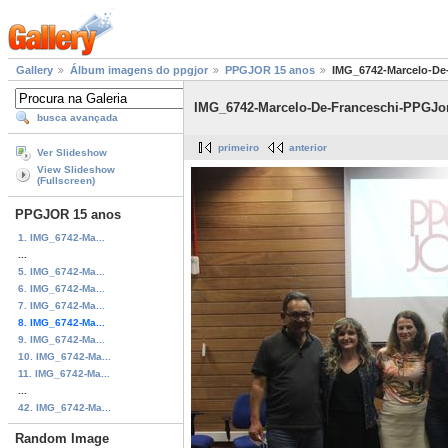
Gallery
Álbum imagens do ppgjor
PPGJOR 15 anos
IMG_6742-Marcelo-De
IMG_6742-Marcelo-De-Franceschi-PPGJor
busca avançada
primeiro
anterior
Ver Slideshow
View Slideshow
(Fullscreen)
PPGJOR 15 anos
1. IMG_6742-Ma...
...
5. IMG_6742-Ma...
6. IMG_6742-Ma...
7. IMG_6742-Ma...
8. IMG_6742-Ma...
9. IMG_6742-Ma...
10. IMG_6742-Ma...
11. IMG_6742-Ma...
...
42. IMG_6742-Ma...
Random Image