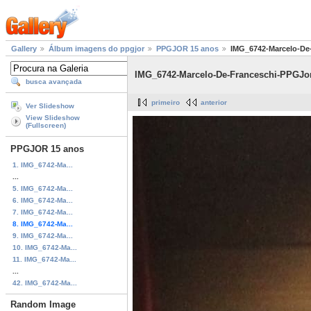
Gallery
Álbum imagens do ppgjor
PPGJOR 15 anos
IMG_6742-Marcelo-De
IMG_6742-Marcelo-De-Franceschi-PPGJor
busca avançada
primeiro
anterior
Ver Slideshow
View Slideshow
(Fullscreen)
PPGJOR 15 anos
1. IMG_6742-Ma...
...
5. IMG_6742-Ma...
6. IMG_6742-Ma...
7. IMG_6742-Ma...
8. IMG_6742-Ma...
9. IMG_6742-Ma...
10. IMG_6742-Ma...
11. IMG_6742-Ma...
...
42. IMG_6742-Ma...
Random Image