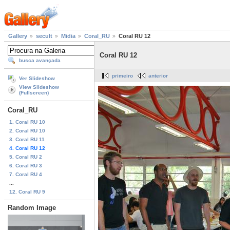
Gallery
secult
Midia
Coral_RU
Coral RU 12
Coral RU 12
busca avançada
primeiro
anterior
Ver Slideshow
View Slideshow
(Fullscreen)
Coral_RU
1. Coral RU 10
2. Coral RU 10
3. Coral RU 11
4. Coral RU 12
5. Coral RU 2
6. Coral RU 3
7. Coral RU 4
...
12. Coral RU 9
Random Image