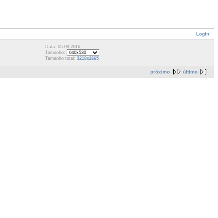
Login
Data: 05-09-2016
Tamanho:
Tamanho total:
3218x2665
próximo
último