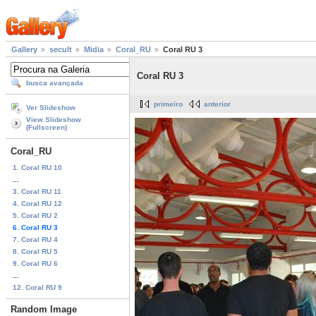
Gallery
secult
Midia
Coral_RU
Coral RU 3
Coral RU 3
busca avançada
primeiro
anterior
Ver Slideshow
View Slideshow
(Fullscreen)
Coral_RU
1. Coral RU 10
...
3. Coral RU 11
4. Coral RU 12
5. Coral RU 2
6. Coral RU 3
7. Coral RU 4
8. Coral RU 5
9. Coral RU 6
...
12. Coral RU 9
Random Image