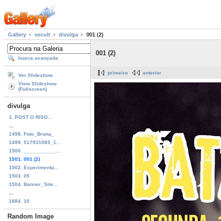
Gallery
secult
divulga
001 (2)
001 (2)
busca avançada
primeiro
anterior
Ver Slideshow
View Slideshow
(Fullscreen)
divulga
1. POST O RISO...
...
1498. Foto_Bruna_
1499. 517931083_1...
1500. ___________...
1501. 001 (2)
1502. Experimenta...
1503. 05
1504. Banner_Site...
...
1884. 10
Random Image