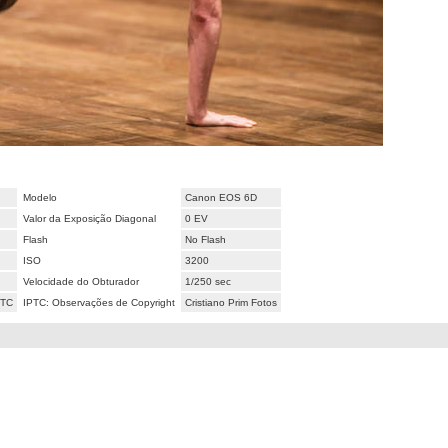
Modelo
Canon EOS 6D
Valor da Exposição Diagonal
0 EV
Flash
No Flash
ISO
3200
Velocidade do Obturador
1/250 sec
UTC
IPTC: Observações de Copyright
Cristiano Prim Fotos