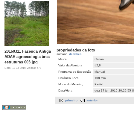
propriedades da foto
20160311 Fazenda Antiga
sumário
detalhes
ADAE agroecologia área
Marca
Canon
estruturas 003.jpg
Valor da Abertura
f/2,8
Data: 11-03-2015
Visitas: 573
Programa de Exposição
Manual
Distância Focal
168 mm
Modo do Metering
Partial
Data/Hora
qua 17 jun 2015 20:29:55 
primeiro
anterior