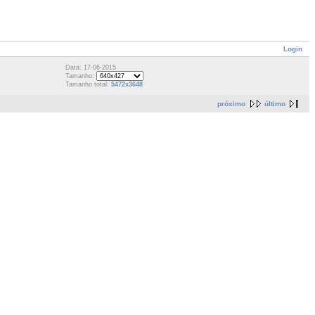
Login
Data: 17-06-2015
Tamanho:
Tamanho total:
5472x3648
próximo
último