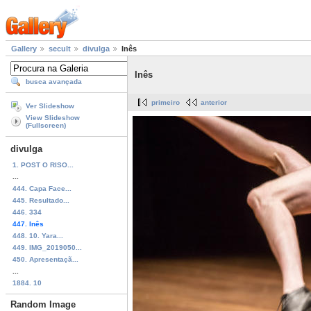
Gallery
secult
divulga
Inês
Inês
busca avançada
primeiro
anterior
Ver Slideshow
View Slideshow
(Fullscreen)
divulga
1. POST O RISO...
...
444. Capa Face...
445. Resultado...
446. 334
447. Inês
448. 10. Yara...
449. IMG_2019050...
450. Apresentaçã...
...
1884. 10
Random Image