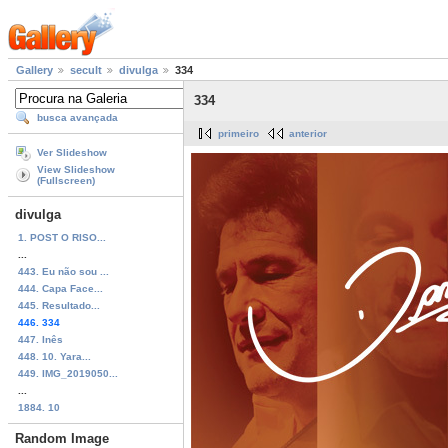
Gallery
secult
divulga
334
334
busca avançada
primeiro
anterior
Ver Slideshow
View Slideshow
(Fullscreen)
divulga
1. POST O RISO...
...
443. Eu não sou ...
444. Capa Face...
445. Resultado...
446. 334
447. Inês
448. 10. Yara...
449. IMG_2019050...
...
1884. 10
Random Image