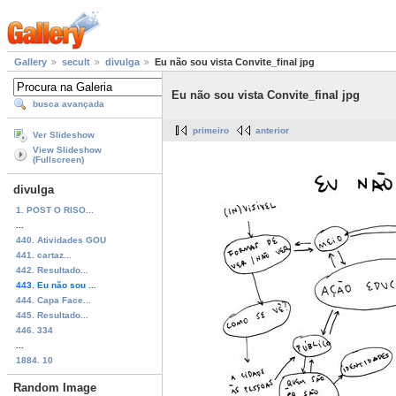
Gallery
secult
divulga
Eu não sou vista Convite_final jpg
Eu não sou vista Convite_final jpg
busca avançada
primeiro
anterior
Ver Slideshow
View Slideshow
(Fullscreen)
divulga
1. POST O RISO...
...
440. Atividades GOU
441. cartaz...
442. Resultado...
443. Eu não sou ...
444. Capa Face...
445. Resultado...
446. 334
...
1884. 10
Random Image