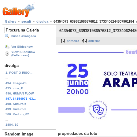
Gallery
secult
divulga
64354073_639381986576812_3733406244807901184_
64354073_639381986576812_37334062448
busca avançada
primeiro
anterior
Ver Slideshow
View Slideshow
(Fullscreen)
divulga
1. POST O RISO...
...
494. Image-28
495. cine_B
496. HUMAN FLOW
497. 64354073_63...
498. Kuduro 5
499. Kuduro 5
500. Kuduro_02
...
1884. 10
propriedades da foto
Random Image