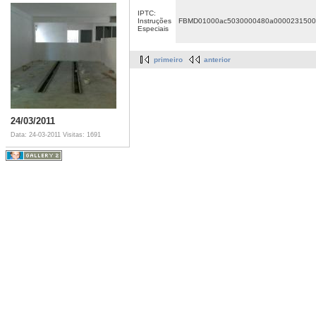
IPTC:
Instruções
FBMD01000ac5030000480a0000231500
Especiais
primeiro
anterior
24/03/2011
Data: 24-03-2011
Visitas: 1691