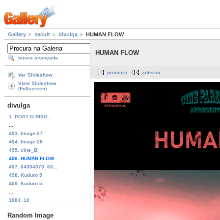
Gallery
secult
divulga
HUMAN FLOW
HUMAN FLOW
busca avançada
primeiro
anterior
Ver Slideshow
View Slideshow
(Fullscreen)
divulga
1. POST O RISO...
...
493. Image-27
494. Image-28
495. cine_B
496. HUMAN FLOW
497. 64354073_63...
498. Kuduro 5
499. Kuduro 5
...
1884. 10
Random Image