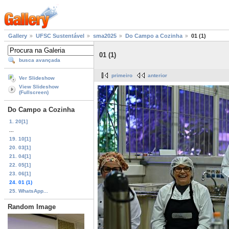
Gallery
UFSC Sustentável
sma2025
Do Campo a Cozinha
01 (1)
01 (1)
busca avançada
primeiro
anterior
Ver Slideshow
View Slideshow
(Fullscreen)
Do Campo a Cozinha
1. 20[1]
...
19. 10[1]
20. 03[1]
21. 04[1]
22. 05[1]
23. 06[1]
24. 01 (1)
25. WhatsApp...
Random Image