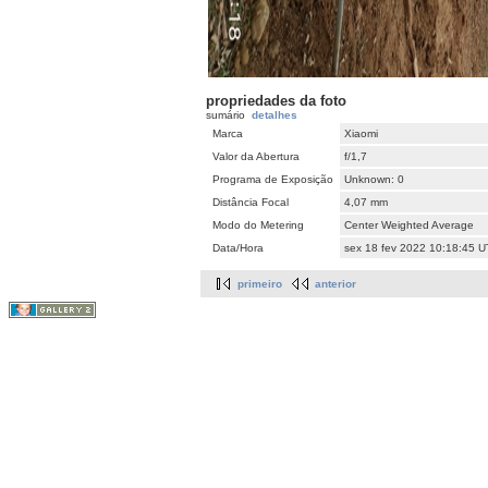
propriedades da foto
sumário
detalhes
Marca
Xiaomi
Valor da Abertura
f/1,7
Programa de Exposição
Unknown: 0
Distância Focal
4,07 mm
Modo do Metering
Center Weighted Average
Data/Hora
sex 18 fev 2022 10:18:45 
primeiro
anterior