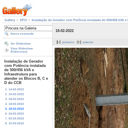
Gallery
DFO
Instalação de Gerador com Potência instalada de 500/456 kVA e 
18-02-2022
busca avançada
primeiro
anterior
Ver Slideshow
View Slideshow
(Fullscreen)
Instalação de Gerador
com Potência instalada
de 500/456 kVA e
Infraestrutura para
atender os Blocos B, C e
D do CCB
1. 14-02-2022
2. 15-02-2022
3. 18-02-2022
4. 18-02-2022
5. 18-02-2022
6. 24-02-2022
7. 02-03-2022
8. 10-03-2022