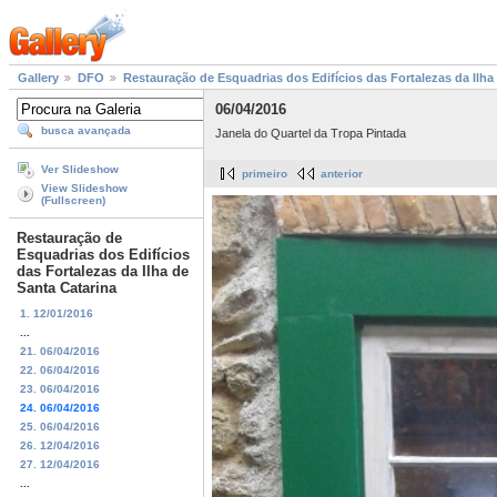
Gallery
DFO
Restauração de Esquadrias dos Edifícios das Fortalezas da Ilha
06/04/2016
busca avançada
Janela do Quartel da Tropa Pintada
Ver Slideshow
primeiro
anterior
View Slideshow
(Fullscreen)
Restauração de
Esquadrias dos Edifícios
das Fortalezas da Ilha de
Santa Catarina
1. 12/01/2016
...
21. 06/04/2016
22. 06/04/2016
23. 06/04/2016
24. 06/04/2016
25. 06/04/2016
26. 12/04/2016
27. 12/04/2016
...