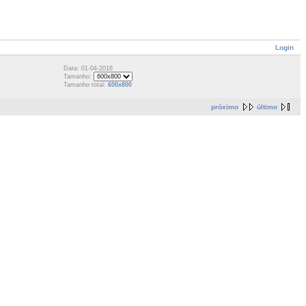
Login
Data: 01-04-2016
Tamanho:
Tamanho total:
600x800
próximo
último