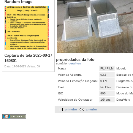
Random Image
Captura de tela 2025-09-17
propriedades da foto
160801
sumário
detalhes
Data: 17-09-2025
Visitas: 59
Marca
FUJIFILM
Modelo
Valor da Abertura
f/3,5
Espaço de 
Valor da Exposição Diagonal
0 EV
Programa d
Flash
No Flash
Distância Fo
ISO
800
Modo do Me
Velocidade do Obturador
1/5 sec
Data/Hora
primeiro
anterior