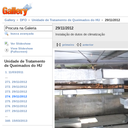
Gallery
DFO
Unidade de Tratamento de Queimados do HU
29/11/2012
29/11/2012
busca avançada
Instalação de dutos de climatização
Ver Slideshow
primeiro
anterior
View Slideshow
(Fullscreen)
Unidade de Tratamento
de Queimados do HU
1. 11/03/2011
...
271. 29/11/2012
272. 29/11/2012
273. 29/11/2012
274. 29/11/2012
275. 29/11/2012
276. 29/11/2012
277. 29/11/2012
...
340. 15/03/2013