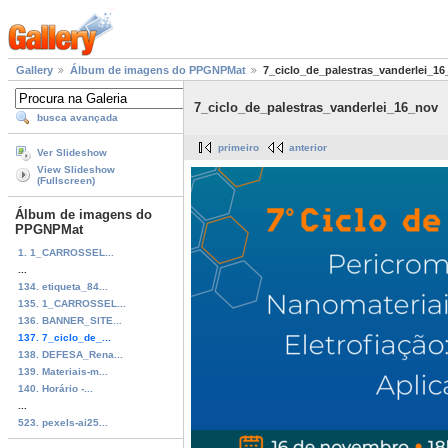
Gallery
Álbum de imagens do PPGNPMat
7_ciclo_de_palestras_vanderlei_1
7_ciclo_de_palestras_vanderlei_16_nov
busca avançada
primeiro
anterior
Ver Slideshow
View Slideshow
(Fullscreen)
Álbum de imagens do
PPGNPMat
1. 1_CARROSSEL...
...
134. etiqueta_84...
135. 1_CARROSSEL...
136. BANNER_SITE...
137. 7_ciclo_de_...
138. DEFESA_Rena...
139. Materiais-m...
140. Horário -...
...
523. pexels-ai25...