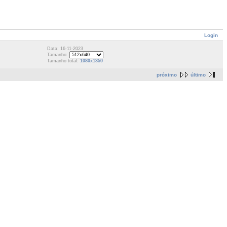
Login
Data: 16-11-2023
Tamanho:
Tamanho total:
1080x1350
próximo
último