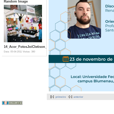
Random Image
14_Acor_FotosJoiCletison_092007_12_18_018_JPG_jpg.jpg
Data: 05-04-2011
Visitas: 380
primeiro
anterior