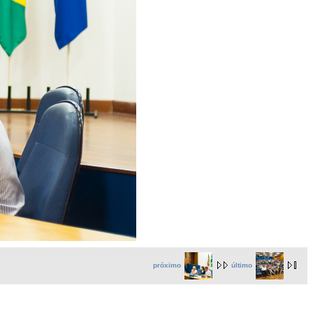
próximo
último