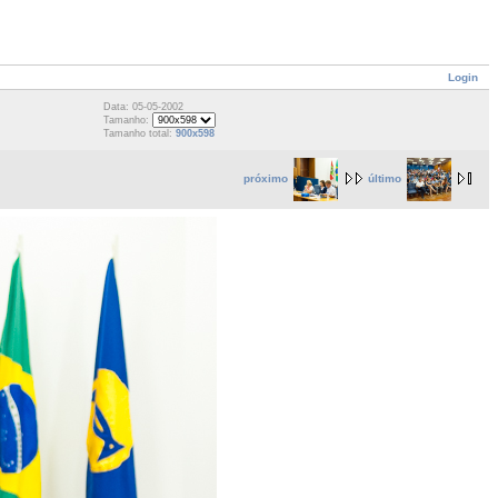
Login
Data: 05-05-2002
Tamanho:
Tamanho total:
900x598
próximo
último